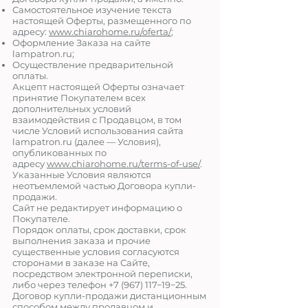
Самостоятельное изучение текста
настоящей Оферты, размещенного по
адресу:
www.
chiarohome
.ru
/oferta/
;
Оформление Заказа на сайте
lampatron.ru;
Осуществление предварительной
оплаты.
Акцепт настоящей Оферты означает
принятие Покупателем всех
дополнительных условий
взаимодействия с Продавцом, в том
числе Условий использования сайта
lampatron.ru (далее — Условия),
опубликованных по
адресу
www.
chiarohome
.ru
/terms-of-use/
.
Указанные Условия являются
неотъемлемой частью Договора купли-
продажи.
Сайт не редактирует информацию о
Покупателе.
Порядок оплаты, срок доставки, срок
выполнения заказа и прочие
существенные условия согласуются
сторонами в заказе на Сайте,
посредством электронной переписки,
либо через телефон
+7 (967) 117
−19−25.
Договор купли-продажи дистанционным
способом между продавцом и