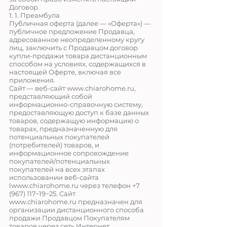
Договор.
1. 1. Преамбула
Публичная оферта (далее — «Оферта») —
публичное предложение Продавца,
адресованное неопределенному кругу
лиц, заключить с Продавцом договор
купли-продажи товара дистанционным
способом на условиях, содержащихся в
настоящей Оферте, включая все
приложения.
Сайт — веб-сайт www.
chiarohome
.ru
,
представляющий собой
информационно-справочную систему,
предоставляющую доступ к базе данных
товаров, содержащую информацию о
товарах, предназначенную для
потенциальных покупателей
(потребителей) товаров, и
информационное сопровождение
покупателей/потенциальных
покупателей на всех этапах
использовании веб-сайта
lwww.
chiarohome
.ru
через телефон
+7
(967) 117
−19−25. Сайт
www.
chiarohome
.ru
предназначен для
организации дистанционного способа
продажи Продавцом Покупателям
товаров через сеть Интернет.