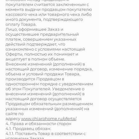
покупателем считается заключенным с
момента выдачи продавцом покупателю
кассового чека или товарного чека либо
иного документа, подтверждающего
оплату Товара.
Лицо, оформившее Заказ и
осуществившее предварительный
платеж, совершением указанных
действий подтверждает, что
ознакомлено с условиями настоящей
Оферты, полностью их понимает и
акцептует в полном объеме.
Внесение изменений (дополнений) в
настоящий договор, изменение порядка,
объема и условий продажи Товара,
производится Продавцом в
одностороннем порядке с уведомлением
об этом Покупателей. Уведомление о
внесении изменений (дополнений) в
настоящий договор осуществляется
Продавцом обязательным размещением
указанных изменений (дополнений) на
сайте по
адресу
www.
chiarohome
.ru
/oferta/
.
4. Права и обязанности сторон
4.1. Продавец обязан:
4.1.1. Поставить Товар в соответствии с
условиями Заказа.