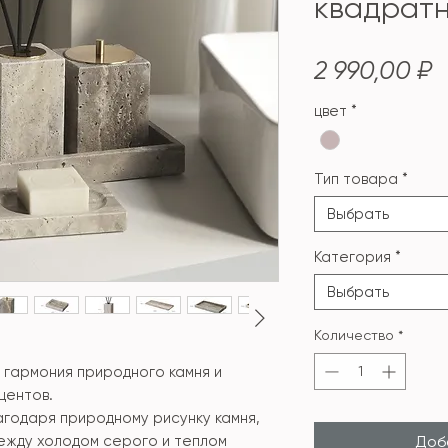
квадрат
Ц
2 990,00 ₽
цвет
*
Тип товара
*
Выбрать
Категория
*
Выбрать
Количество
*
 гармония природного камня и
центов.
агодаря природному рисунку камня,
ежду холодом серого и теплом
Доба