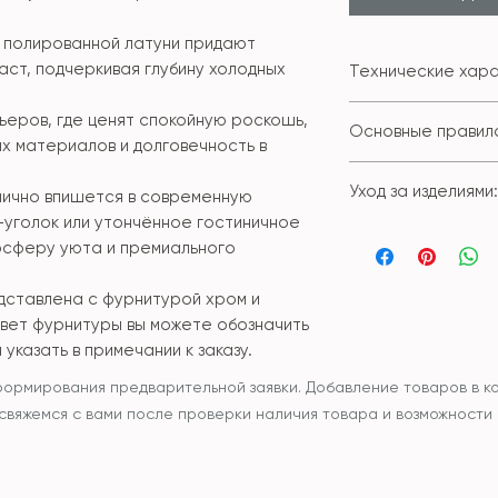
з полированной латуни придают
аст, подчеркивая глубину холодных
Технические хара
Материал: кам
ьеров, где ценят спокойную роскошь,
Основные правила
Размер:
х материалов и долговечность в
Диспенсер - 7*
Использовать и
Стакан - 7*11см
Уход за изделиями:
ично впишется в современную
назначению.
Органайзер с к
-уголок или утончённое гостиничное
Избегать возде
Для регулярног
Мыльница - 12*
температуры (
осферу уюта и премиального
ткань или губку
Диффузор высок
воды на холодн
При необходим
Бокс для салфет
Избегать конта
дставлена с фурнитурой хром и
мыльный раство
Бокс для салфе
химическими ве
вет фурнитуры вы можете обозначить
следует проте
Поднос большо
растворители).
 указать в примечании к заказу.
Рекомендуется
Поднос узкий - 
Не использоват
поверхность к
Поднос малый -
формирования предварительной заявки. Добавление товаров в ко
металлические 
средствами для
Поднос овальны
ы свяжемся с вами после проверки наличия товара и возможности
изделий.
инструкции про
Поддон плоский 
Не допускать м
Ершик для унит
изделий или чр
Ведерко для му
поверхность.