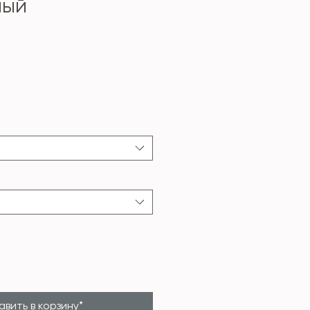
ный
ена
вить в корзину*