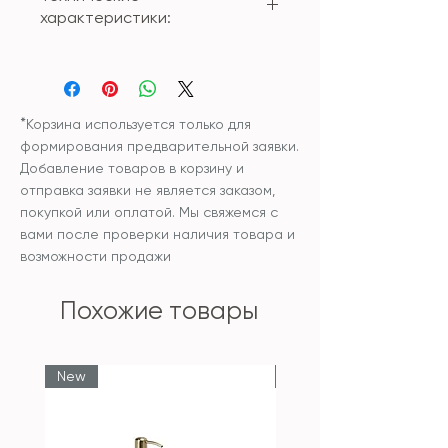
характеристики:
Материал: мрамор
Размер:
Диспенсер высокий 17,5*7,5см
Диспенсер низкий 16,5*7,5см
*
Корзина используется только для
Мыльница 2,5*11см
формирования предварительной заявки.
Органайзер для хранения
Добавление товаров в корзину и
ватных дисков и палочек -
отправка заявки не является заказом,
12,5*8см
покупкой или оплатой. Мы свяжемся с
Стакан - 12*7,5см
вами после проверки наличия товара и
Диффузор - 5,3*7,5см
возможности продажи
Поднос - 30*20см
Поднос малый - 30*16см
Похожие товары
Бокс для салфеток большой -
25*13,5*9см
Бокс для салфеток малый -
New
New
18*13,5*10см