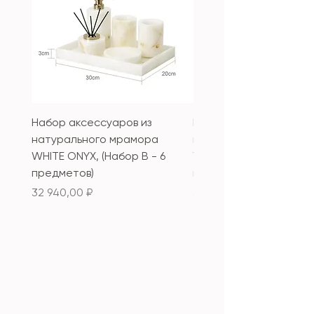
Набор аксессуаров из
Набор аксессуаров из
натурального мрамора
натурального мрамор
WHITE ONYX, (Набор B - 6
WHITE ONYX, (Набор А 
предметов)
предметов)
Цена
Цена
32 940,00 ₽
33 340,00 ₽