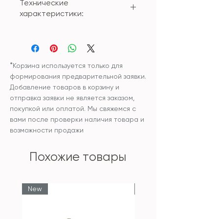
Технические
характеристики:
Материал: мрамор
Размер:
Диспенсер высокий -
18,5*7*7см (170ml)
*
Корзина используется только для
Диспенсер низкий - 15*8*8см
формирования предварительной заявки.
(220ml)
Добавление товаров в корзину и
Стакан 12*8*8см
отправка заявки не является заказом,
Органайзер для хранения
покупкой или оплатой. Мы свяжемся с
ватных дисков и палочек -
вами после проверки наличия товара и
12,5*8*8см
возможности продажи
Мыльница - 13*9*2см
Диффузор - 7*7*7см (50ml)
Похожие товары
Поднос - 30*20*3см
Поднос узкий - 28,5*11,5*3см
Бокс для салфеток -
New
New
25*13,5*9см