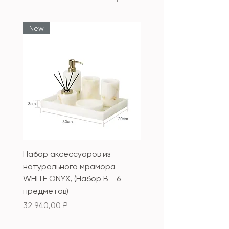
New
New
Набор аксессуаров из
Набор аксессуаров из
натурального мрамора
натурального мрамор
WHITE ONYX, (Набор B - 6
WHITE ONYX, (Набор А 
предметов)
предметов)
Цена
Цена
32 940,00 ₽
33 340,00 ₽