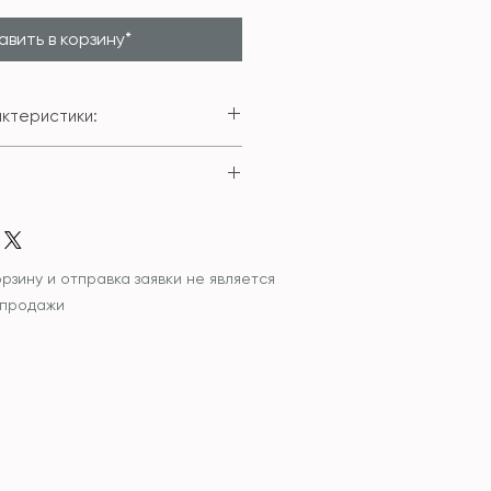
вить в корзину*
ктеристики:
го чехла: 100% полиестер
м;
мается при помощи застежки-
ести изделие с внутренней
 внутренней подушки.
итель внутренней подушки:
 гипоаллергенный
рзину и отправка заявки не является
 продажи
ована сухая чистка изделия
учная стирка и сушка в
иде.