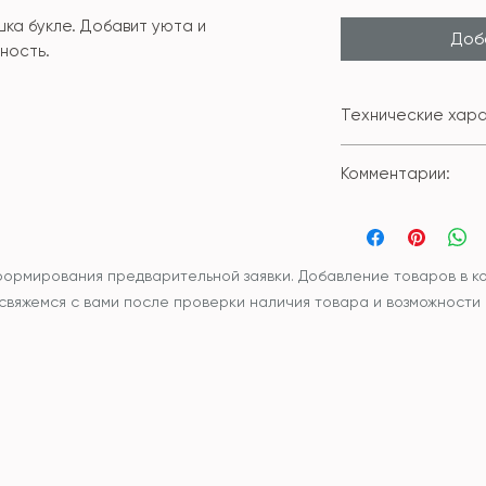
ка букле. Добавит уюта и
Доба
ьность.
Технические хара
Состав внешне
Комментарии:
Размер: 30*50с
Наволочка сни
Вы можете приобр
молнии.
подушкой или без
Чехол и наполн
синтетический
формирования предварительной заявки. Добавление товаров в ко
наполнитель
ы свяжемся с вами после проверки наличия товара и возможности
Уход: рекоменд
или бережная р
разложенном в