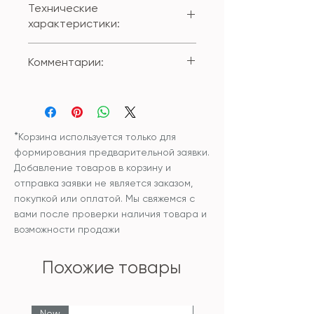
Технические
характеристики:
Состав внешнего чехла:
Комментарии:
100% полиестер
Размер: 45*45см;
Вы можете приобрести изделие
Наволочка снимается при
с внутренней подушкой или без
помощи застежки-молнии.
внутренней подушки.
Чехол и наполнитель
*
Корзина используется только для
внутренней подушки:
формирования предварительной заявки.
синтетический
Добавление товаров в корзину и
гипоаллергенный
отправка заявки не является заказом,
наполнитель
покупкой или оплатой. Мы свяжемся с
Уход: рекомендована сухая
вами после проверки наличия товара и
чистка изделия или бережная
возможности продажи
ручная стирка и сушка в
разложенном виде.
Похожие товары
New
New