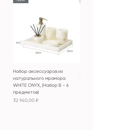
Набор аксессуаров из
Набор аксессуаров из
натурального мрамора
натурального мрамор
WHITE ONYX, (Набор B - 6
WHITE ONYX, (Набор А 
предметов)
предметов)
Цена
Цена
32 940,00 ₽
33 340,00 ₽