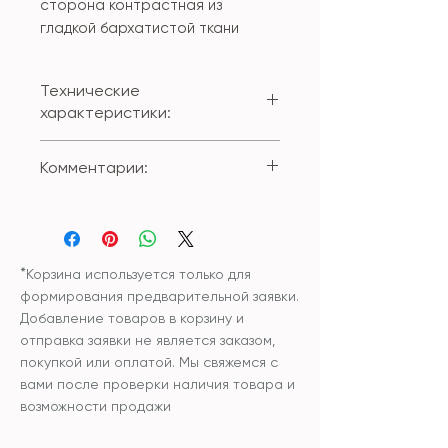
сторона контрастная из
гладкой бархатистой ткани
Технические
характеристики:
Состав: 100% полиестер/
Комментарии:
объемный жаккард
Размер: 45*45см
Вы можете приобрести изделие
с внутренней подушкой или без
внутренней подушки.
*
Корзина используется только для
формирования предварительной заявки.
Добавление товаров в корзину и
отправка заявки не является заказом,
покупкой или оплатой. Мы свяжемся с
вами после проверки наличия товара и
возможности продажи