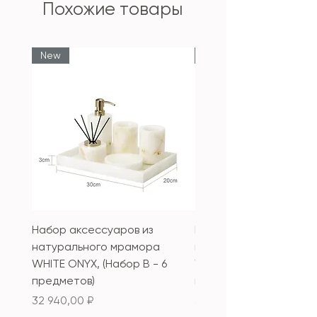
Похожие товары
New
New
Набор аксессуаров из
Набор аксессуаров из
натурального мрамора
натурального мрамор
WHITE ONYX, (Набор B - 6
WHITE ONYX, (Набор А 
предметов)
предметов)
Цена
Цена
32 940,00 ₽
33 340,00 ₽