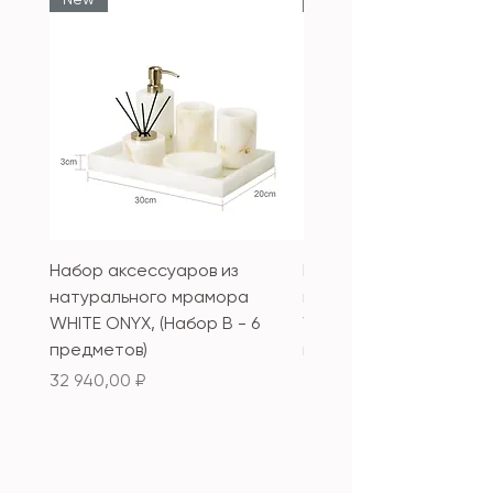
Набор аксессуаров из
Набор аксессуаров из
натурального мрамора
натурального мрамор
WHITE ONYX, (Набор B - 6
WHITE ONYX, (Набор А 
предметов)
предметов)
Цена
Цена
32 940,00 ₽
33 340,00 ₽