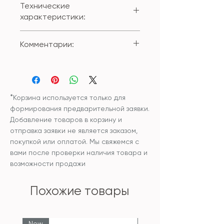
Технические
характеристики:
Состав внешнего чехла:
Комментарии:
100% полиестер/бархат с
трехмерным узором
Вы можете приобрести изделие
Размер: 35*70см;
с внутренней подушкой или без
Наволочка снимается при
внутренней подушки.
помощи застежки-молнии.
*
Корзина используется только для
Чехол и наполнитель
формирования предварительной заявки.
внутренней подушки:
Добавление товаров в корзину и
синтетический
отправка заявки не является заказом,
гипоаллергенный
покупкой или оплатой. Мы свяжемся с
наполнитель
вами после проверки наличия товара и
Уход: рекомендована сухая
возможности продажи
чистка изделия или бережная
ручная стирка и сушка в
Похожие товары
разложенном виде.
New
New