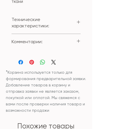
ткани
Технические
характеристики:
Состав внешнего чехла:
Комментарии:
100% полиестер
Размер: 45*45см;
Вы можете приобрести изделие
Наволочка снимается при
с внутренней подушкой или без
помощи застежки-молнии.
внутренней подушки.
Чехол и наполнитель
*
Корзина используется только для
внутренней подушки:
формирования предварительной заявки.
синтетический
Добавление товаров в корзину и
гипоаллергенный
отправка заявки не является заказом,
наполнитель
покупкой или оплатой. Мы свяжемся с
Уход: рекомендована сухая
вами после проверки наличия товара и
чистка изделия или бережная
возможности продажи
ручная стирка и сушка в
разложенном виде.
Похожие товары