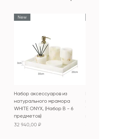
New
New
Набор аксессуаров из
Набор аксессуаров из
натурального мрамора
натурального мрамор
WHITE ONYX, (Набор B - 6
WHITE ONYX, (Набор А 
предметов)
предметов)
Цена
Цена
32 940,00 ₽
33 340,00 ₽