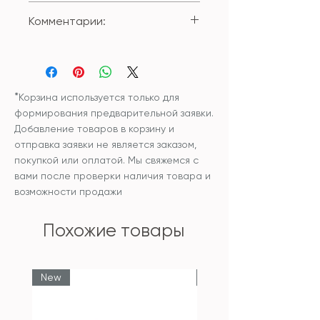
Состав внешнего чехла: 20%
Комментарии:
лен, 55% полиестер, 25%
хлопок
Внутренняя подушка входит в
Размер: 45*45см;
цену изделия
Чехол и наполнитель
внутренней подушки:
*
Корзина используется только для
синтетический
формирования предварительной заявки.
гипоаллергенный
Добавление товаров в корзину и
наполнитель
отправка заявки не является заказом,
Уход: рекомендована
покупкой или оплатой. Мы свяжемся с
химчистка изделия.
вами после проверки наличия товара и
Температура не выше 30С
возможности продажи
Похожие товары
New
New