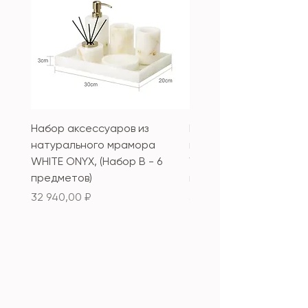
Набор аксессуаров из
Набор аксессуаров из
натурального мрамора
натурального мрамор
WHITE ONYX, (Набор B - 6
WHITE ONYX, (Набор А 
предметов)
предметов)
Цена
Цена
32 940,00 ₽
33 340,00 ₽