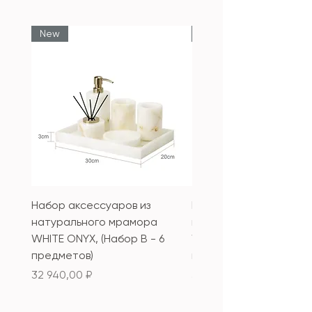
New
New
Набор аксессуаров из
Набор аксессуаров из
натурального мрамора
натурального мрамор
WHITE ONYX, (Набор B - 6
WHITE ONYX, (Набор А 
предметов)
предметов)
Цена
Цена
32 940,00 ₽
33 340,00 ₽