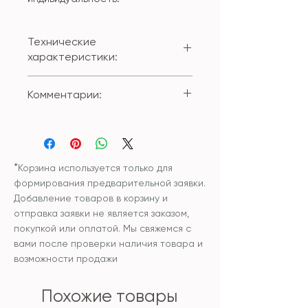
Технические
характеристики:
Состав внешнего чехла:
Комментарии:
100% полиестер
Размер: 45*45см;
Вы можете приобрести изделие
Наволочка снимается при
с внутренней подушкой или без
помощи застежки-молнии.
внутренней подушки.
Чехол и наполнитель
*
Корзина используется только для
внутренней подушки:
формирования предварительной заявки.
синтетический
Добавление товаров в корзину и
гипоаллергенный
отправка заявки не является заказом,
наполнитель
покупкой или оплатой. Мы свяжемся с
Уход: рекомендована сухая
вами после проверки наличия товара и
чистка изделия или бережная
возможности продажи
ручная стирка и сушка в
разложенном виде.
Похожие товары