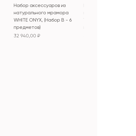
Набор аксессуаров из
Набор аксессуаров из
натурального мрамора
натурального мрамор
WHITE ONYX, (Набор B - 6
WHITE ONYX, (Набор А 
предметов)
предметов)
Цена
Цена
32 940,00 ₽
33 340,00 ₽