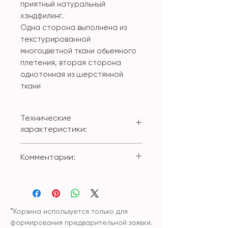
приятный натуральный
хэндфилинг.
Одна сторона выполнена из
текстурированной
многоцветной ткани обьемного
плетения, вторая сторона
однотонная из шерстянной
ткани
Технические
характеристики:
Состав: лицевая ткань: 30%
Комментарии:
хлопок /25% акрил/ 45%
полиестер/ вторая
Вы можете приобрести изделие
ткань: 10% шерсть/90%
с внутренней подушкой или без
полиестер
внутренней подушки.
Размер: 45*45см
*
Корзина используется только для
формирования предварительной заявки.