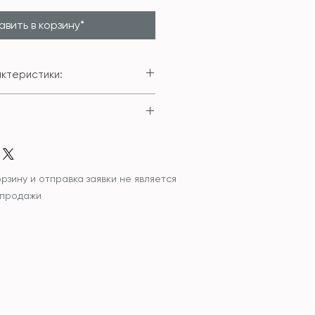
вить в корзину*
ктеристики:
го чехла: 100% полиестер
м;
мается при помощи застежки-
ести изделие с внутренней
 внутренней подушки.
итель внутренней подушки:
 гипоаллергенный
рзину и отправка заявки не является
 продажи
ована сухая чистка изделия
учная стирка и сушка в
иде.