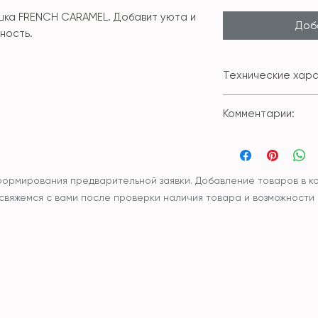
шка FRENCH CARAMEL. Добавит уюта и
Доба
ьность.
Технические хара
Состав внешне
Комментарии:
Размер: 45*45с
Наволочка сни
Вы можете приобр
молнии.
подушкой или без
Чехол и наполн
синтетический
формирования предварительной заявки. Добавление товаров в ко
наполнитель
ы свяжемся с вами после проверки наличия товара и возможности
Уход: рекоменд
или бережная р
разложенном в