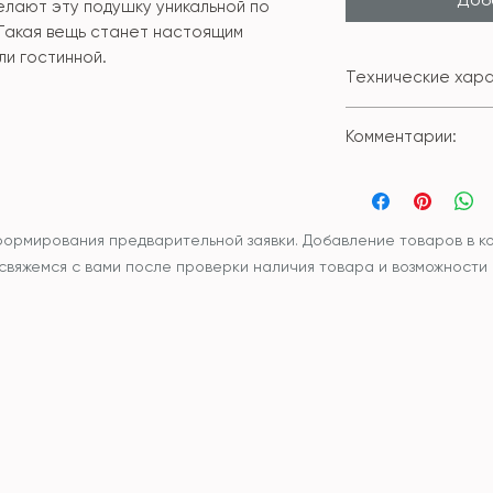
елают эту подушку уникальной по
Такая вещь станет настоящим
и гостинной.
Технические хара
Состав внешне
Комментарии:
Размер: 50*50с
Наволочка сни
Вы можете приобр
молнии.
внутренней подуш
Чехол и наполн
подушки.
синтетический
формирования предварительной заявки. Добавление товаров в ко
наполнитель
ы свяжемся с вами после проверки наличия товара и возможности
Уход: рекоменд
или бережная р
разложенном в