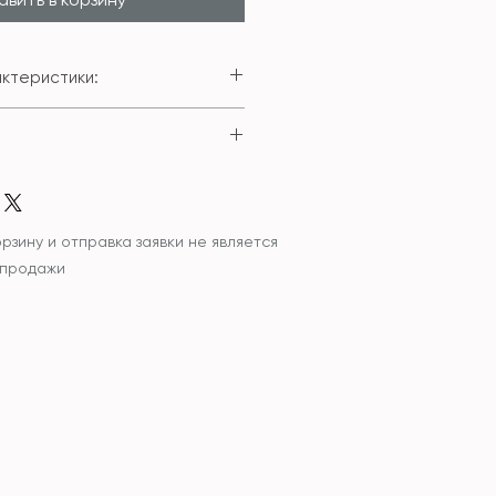
ктеристики:
го чехла: 100% полиестер
м;
мается при помощи застежки-
ести изделие с
кой или без внутренней
итель внутренней подушки:
 гипоаллергенный
рзину и отправка заявки не является
 продажи
ована сухая чистка изделия
учная стирка и сушка в
иде.