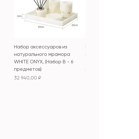
Набор аксессуаров из
Набор аксессуаров из
натурального мрамора
натурального мрамор
WHITE ONYX, (Набор B - 6
WHITE ONYX, (Набор А 
предметов)
предметов)
Цена
Цена
32 940,00 ₽
33 340,00 ₽