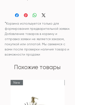
Размер: 45*45см;
Внутренняя подушка входит в
Чехол и наполнитель
цену изделия
внутренней подушки:
синтетический
*
Корзина используется только для
гипоаллергенный
формирования предварительной заявки.
наполнитель
Добавление товаров в корзину и
Уход: рекомендована
отправка заявки не является заказом,
химчистка изделия.
покупкой или оплатой. Мы свяжемся с
Температура не выше 30С
вами после проверки наличия товара и
возможности продажи
Похожие товары
New
New