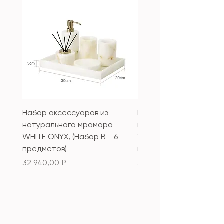
Набор аксессуаров из
Набор аксессуаров из
натурального мрамора
натурального мрамор
WHITE ONYX, (Набор B - 6
WHITE ONYX, (Набор А 
предметов)
предметов)
Цена
Цена
32 940,00 ₽
33 340,00 ₽