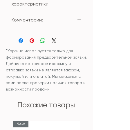
характеристики:
Состав внешнего чехла:
Комментарии:
100% полиестер
Размер: 30*50см;
Вы можете приобрести изделие
Наволочка снимается при
с внутренней подушкой или без
помощи застежки-молнии.
внутренней подушки.
Чехол и наполнитель
*
Корзина используется только для
внутренней подушки:
формирования предварительной заявки.
синтетический
Добавление товаров в корзину и
гипоаллергенный
отправка заявки не является заказом,
наполнитель
покупкой или оплатой. Мы свяжемся с
Уход: рекомендована сухая
вами после проверки наличия товара и
чистка изделия или бережная
возможности продажи
ручная стирка и сушка в
разложенном виде.
Похожие товары
New
New