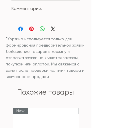
Состав внешнего чехла:
Комментарии:
100% хлопок
Размер: 45*45см;
Внутренняя подушка входит в
Чехол и наполнитель
цену изделия
внутренней подушки:
синтетический
*
Корзина используется только для
гипоаллергенный
формирования предварительной заявки.
наполнитель
Добавление товаров в корзину и
Уход: рекомендована
отправка заявки не является заказом,
химчистка изделия.
покупкой или оплатой. Мы свяжемся с
Температура не выше 30С
вами после проверки наличия товара и
возможности продажи
Похожие товары
New
New