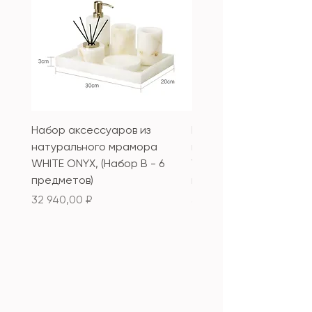
Набор аксессуаров из
Набор аксессуаров из
натурального мрамора
натурального мрамор
WHITE ONYX, (Набор B - 6
WHITE ONYX, (Набор А 
предметов)
предметов)
Цена
Цена
32 940,00 ₽
33 340,00 ₽