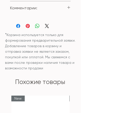
Состав внешнего чехла:
Комментарии:
100% полиестер
Размер: 50*50см;
Внутренняя подушка входит в
Чехол и наполнитель
цену изделия
внутренней подушки:
синтетический
*
Корзина используется только для
гипоаллергенный
формирования предварительной заявки.
наполнитель
Добавление товаров в корзину и
Уход: рекомендована
отправка заявки не является заказом,
химчистка изделия.
покупкой или оплатой. Мы свяжемся с
Температура не выше 30С
вами после проверки наличия товара и
возможности продажи
Похожие товары
New
New