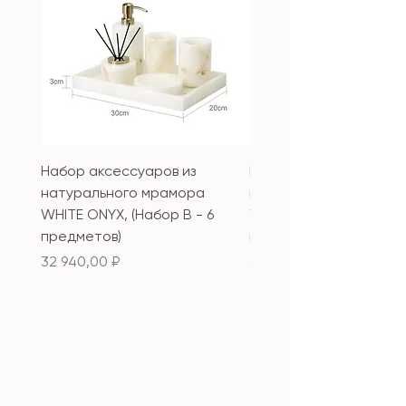
Набор аксессуаров из
Набор аксессуаров из
натурального мрамора
натурального мрамор
WHITE ONYX, (Набор B - 6
WHITE ONYX, (Набор А 
предметов)
предметов)
Цена
Цена
32 940,00 ₽
33 340,00 ₽