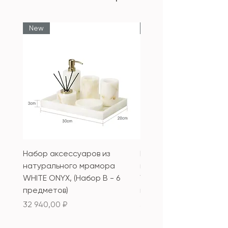
New
New
Набор аксессуаров из
Набор аксессуаров из
натурального мрамора
натурального мрамор
WHITE ONYX, (Набор B - 6
WHITE ONYX, (Набор А 
предметов)
предметов)
Цена
Цена
32 940,00 ₽
33 340,00 ₽