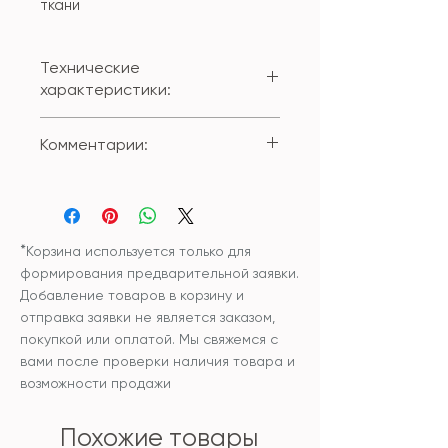
ткани
Технические
характеристики:
Состав внешнего чехла:
Комментарии:
100% полиестер
Размер: 45*45см;
Вы можете приобрести изделие
Наволочка снимается при
с внутренней подушкой или без
помощи застежки-молнии.
внутренней подушки.
Чехол и наполнитель
*
Корзина используется только для
внутренней подушки:
формирования предварительной заявки.
синтетический
Добавление товаров в корзину и
гипоаллергенный
отправка заявки не является заказом,
наполнитель
покупкой или оплатой. Мы свяжемся с
Уход: рекомендована сухая
вами после проверки наличия товара и
чистка изделия или бережная
возможности продажи
ручная стирка и сушка в
разложенном виде.
Похожие товары