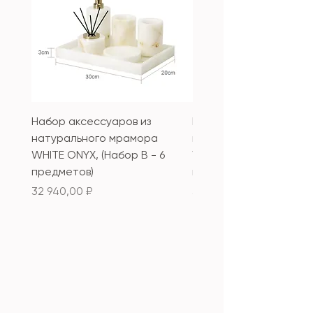
Набор аксессуаров из
Набор аксессуаров из
натурального мрамора
натурального мрамор
WHITE ONYX, (Набор B - 6
WHITE ONYX, (Набор А 
предметов)
предметов)
Цена
Цена
32 940,00 ₽
33 340,00 ₽