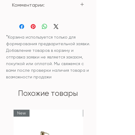
Состав внешнего чехла:
Комментарии:
100% polyester
Размер: 50*50см;
Внутренняя подушка входит в
Чехол и наполнитель
цену изделия
внутренней подушки:
синтетический
*
Корзина используется только для
гипоаллергенный
формирования предварительной заявки.
наполнитель
Добавление товаров в корзину и
Уход: рекомендована
отправка заявки не является заказом,
химчистка изделия
покупкой или оплатой. Мы свяжемся с
вами после проверки наличия товара и
возможности продажи
Похожие товары
New
New