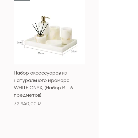
Набор аксессуаров из
Набор аксессуаров из
натурального мрамора
натурального мрамор
WHITE ONYX, (Набор B - 6
WHITE ONYX, (Набор А 
предметов)
предметов)
Price
Price
32 940,00 ₽
33 340,00 ₽