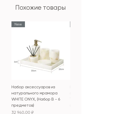
Похожие товары
New
New
Набор аксессуаров из
Набор аксессуаров из
натурального мрамора
натурального мрамор
WHITE ONYX, (Набор B - 6
WHITE ONYX, (Набор А 
предметов)
предметов)
Цена
Цена
32 940,00 ₽
33 340,00 ₽