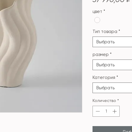
цвет
*
Тип товара
*
Выбрать
размер
*
Выбрать
Категория
*
Выбрать
Количество
*
Доба