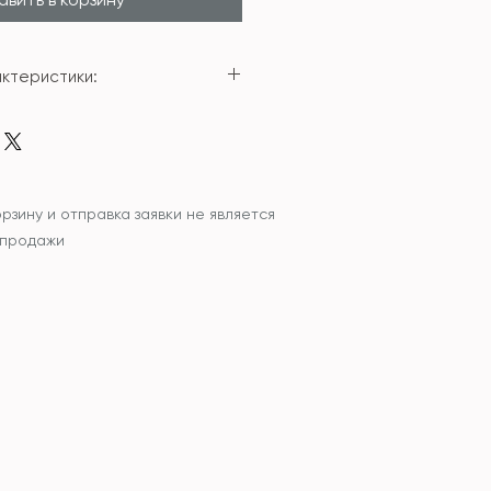
ктеристики:
амика
8,5* 45см
рзину и отправка заявки не является
 продажи