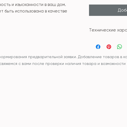
ость и изысканности в ваш дом.
Доба
т быть использована в качестве
Технические хара
Материал: кер
Размер: 36,5*4
формирования предварительной заявки. Добавление товаров в ко
ы свяжемся с вами после проверки наличия товара и возможности