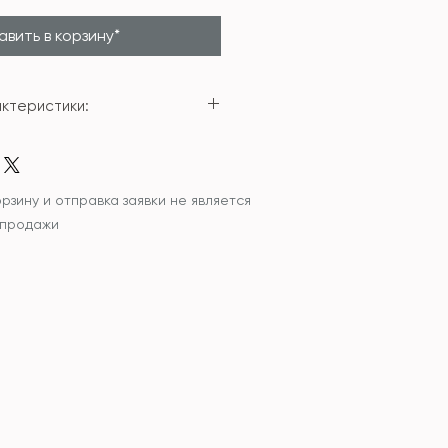
вить в корзину*
ктеристики:
амика
4см
рзину и отправка заявки не является
 продажи