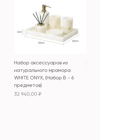
Набор аксессуаров из
Набор аксессуаров из
натурального мрамора
натурального мрамор
WHITE ONYX, (Набор B - 6
WHITE ONYX, (Набор А 
предметов)
предметов)
Цена
Цена
32 940,00 ₽
33 340,00 ₽