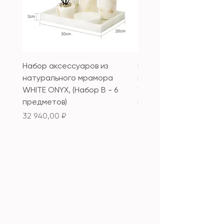
Набор аксессуаров из
Набор аксессуаров из
натурального мрамора
натурального мрамор
WHITE ONYX, (Набор B - 6
WHITE ONYX, (Набор А 
предметов)
предметов)
Цена
Цена
32 940,00 ₽
33 340,00 ₽