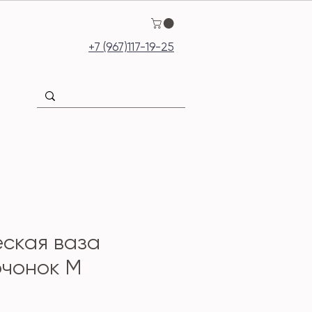
+7 (967)117-19-25
ская ваза
очонок M
ена