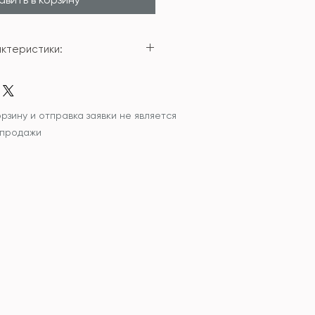
ктеристики:
амика
21.2см*1.4см
рзину и отправка заявки не является
 продажи