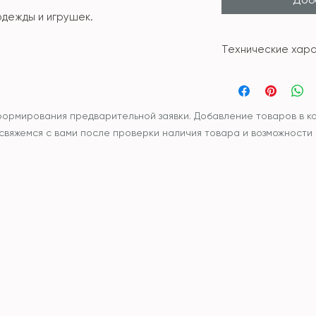
 одежды и игрушек.
Технические хара
Материал: пар
Размер: S (28*19
(35*35*16см)
формирования предварительной заявки. Добавление товаров в ко
Набор (S+M+L)
ы свяжемся с вами после проверки наличия товара и возможности
Влагонепрони
Ручная стирка