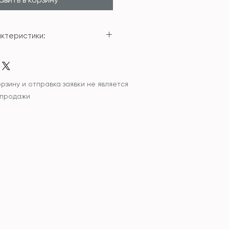
ктеристики:
усиновая ткань
*13см) M (31*22*15см) L
рзину и отправка заявки не является
 продажи
цаемый