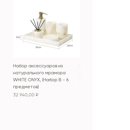
Набор аксессуаров из
Набор аксессуаров из
натурального мрамора
натурального мрамор
WHITE ONYX, (Набор B - 6
WHITE ONYX, (Набор А 
предметов)
предметов)
Цена
Цена
32 940,00 ₽
33 340,00 ₽