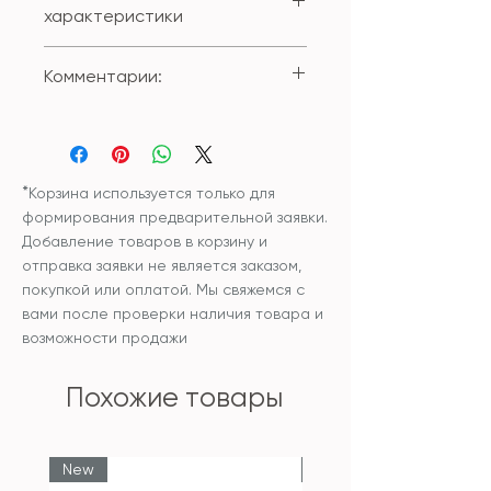
характеристики
Производство: Индия, ручная
Комментарии:
работа
Размер:39,5*26*10см
Обратите внимание, изделия
из металла изготавливается
вручную и могут иметь нюансы,
характерные для предметов
*
Корзина используется только для
ручного
формирования предварительной заявки.
труда. Именно благодаря им тов
Добавление товаров в корзину и
ары обладают неповторимым
отправка заявки не является заказом,
шармом и подчеркивают
покупкой или оплатой. Мы свяжемся с
уникальность. Небольшие
вами после проверки наличия товара и
неровности,
возможности продажи
царапинки и шероховатости не
являются
Похожие товары
браком. Если вы не поклонник
подобной эстетики, отдайте
предпочтение другому товару.
New
New