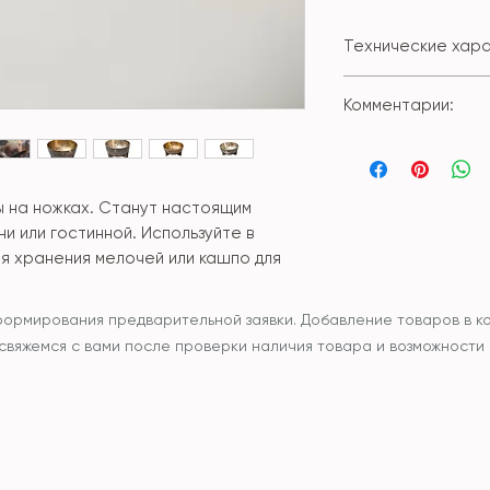
Технические хар
Производство: 
Комментарии:
Материал: мет
Размер: XS: 14*6,
Обратите внимани
22,5*12,5см; L: 
изготавливается в
нюансы, характе
ы на ножках. Станут настоящим
труда. Именно бл
и или гостинной. Используйте в
неповторимым ша
ля хранения мелочей или кашпо для
уникальность. Не
царапинки и шеро
браком. Если вы н
формирования предварительной заявки. Добавление товаров в ко
эстетики, отдайт
ы свяжемся с вами после проверки наличия товара и возможности
предпочтение дру