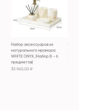
Набор аксессуаров из
Набор аксессуаров из
натурального мрамора
натурального мрамор
WHITE ONYX, (Набор B - 6
WHITE ONYX, (Набор А 
предметов)
предметов)
Цена
Цена
32 940,00 ₽
33 340,00 ₽