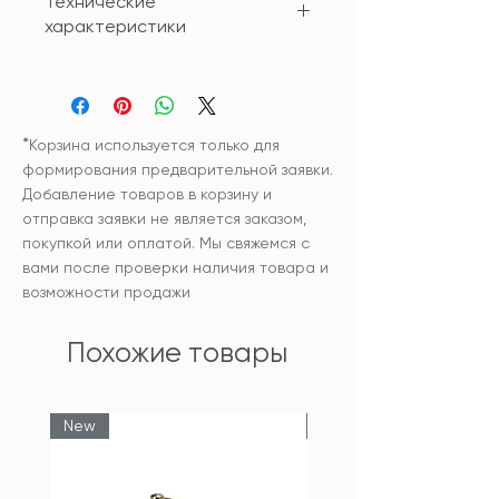
Технические
характеристики
Материал: металл
набор (сет) состоит из 3
подсвечников:
35см*8см - 2шт
*
Корзина используется только для
15см*8см - 1шт
формирования предварительной заявки.
Добавление товаров в корзину и
отправка заявки не является заказом,
покупкой или оплатой. Мы свяжемся с
вами после проверки наличия товара и
возможности продажи
Похожие товары
New
New