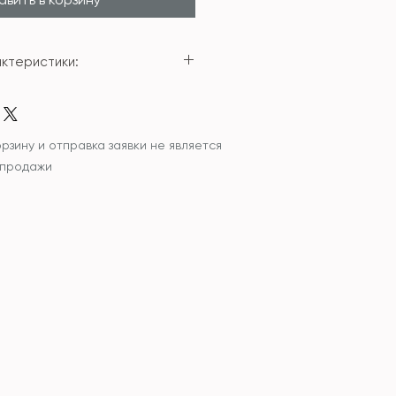
ктеристики:
кло
м
т
рзину и отправка заявки не является
 продажи