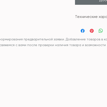
Технические хара
Материал: сте
Размер: 10*29с
Время: 60 мину
формирования предварительной заявки. Добавление товаров в ко
ы свяжемся с вами после проверки наличия товара и возможности