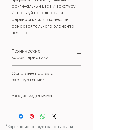
оригинальный цвет и текстуру.
Используйте поднос для
сервировки или в качестве
самостоятельного элемента
декора.
Технические
характеристики:
Индия
Основные правила
Материал: натуральный
эксплуатации:
травертин
Размер: 17,8*37,5*2cm
Использовать изделия только
Уход за изделиями:
по их прямому назначению.
Избегать воздействия резких
Для регулярного ухода
перепадов температуры
использовать мягкую ткань
(например, наливания
или губку, смоченную чистой
горячей воды на холодный
водой.
*
Корзина используется только для
камень).