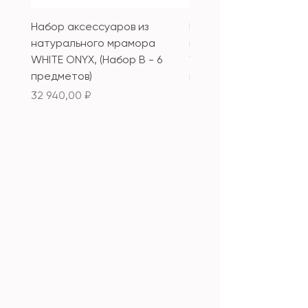
поверхность.
Мыть в посудомоечной
Набор аксессуаров из
Набор аксессуаров из
машине — только мягкая ткань
натурального мрамора
натурального мрамор
и нейтральное средство.
WHITE ONYX, (Набор B - 6
WHITE ONYX, (Набор А 
предметов)
предметов)
Цена
Цена
32 940,00 ₽
33 340,00 ₽