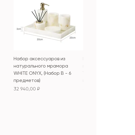
Набор аксессуаров из
Набор аксессуаров из
натурального мрамора
натурального мрамор
WHITE ONYX, (Набор B - 6
WHITE ONYX, (Набор А 
предметов)
предметов)
Цена
Цена
32 940,00 ₽
33 340,00 ₽