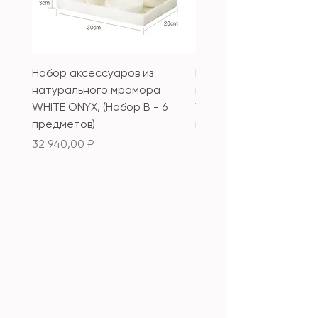
Набор аксессуаров из
Набор аксессуаров из
натурального мрамора
натурального мрамор
WHITE ONYX, (Набор B - 6
WHITE ONYX, (Набор А 
предметов)
предметов)
Цена
Цена
32 940,00 ₽
33 340,00 ₽