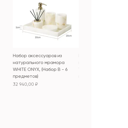
Набор аксессуаров из
Набор аксессуаров из
натурального мрамора
натурального мрамор
WHITE ONYX, (Набор B - 6
WHITE ONYX, (Набор А 
предметов)
предметов)
Цена
Цена
32 940,00 ₽
33 340,00 ₽