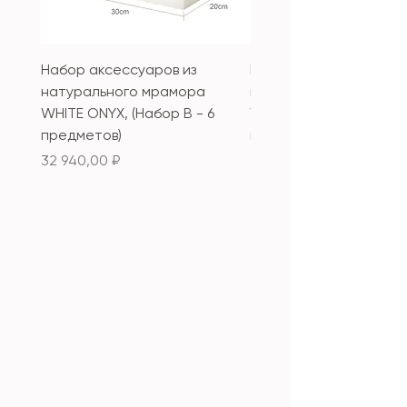
Набор аксессуаров из
Набор аксессуаров из
натурального мрамора
натурального мрамор
WHITE ONYX, (Набор B - 6
WHITE ONYX, (Набор А 
предметов)
предметов)
Цена
Цена
32 940,00 ₽
33 340,00 ₽