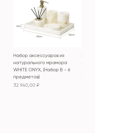
Набор аксессуаров из
Набор аксессуаров из
натурального мрамора
натурального мрамор
WHITE ONYX, (Набор B - 6
WHITE ONYX, (Набор А 
предметов)
предметов)
Цена
Цена
32 940,00 ₽
33 340,00 ₽