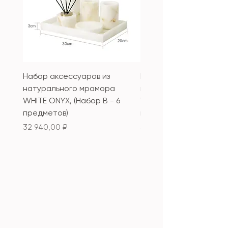
Набор аксессуаров из
Набор аксессуаров из
натурального мрамора
натурального мрамор
WHITE ONYX, (Набор B - 6
WHITE ONYX, (Набор А 
предметов)
предметов)
Цена
Цена
32 940,00 ₽
33 340,00 ₽