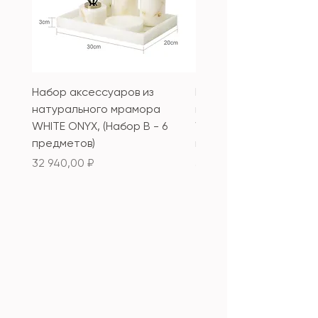
Набор аксессуаров из
Набор аксессуаров из
натурального мрамора
натурального мрамор
WHITE ONYX, (Набор B - 6
WHITE ONYX, (Набор А 
предметов)
предметов)
Цена
Цена
32 940,00 ₽
33 340,00 ₽