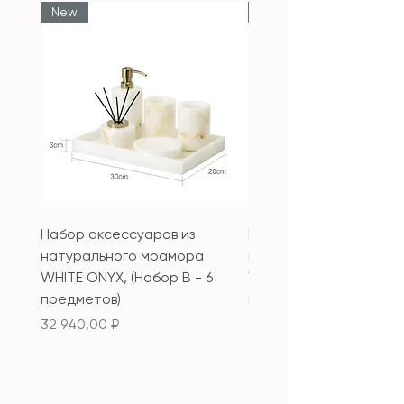
New
New
Набор аксессуаров из
Набор аксессуаров из
натурального мрамора
натурального мрамор
WHITE ONYX, (Набор B - 6
WHITE ONYX, (Набор А 
предметов)
предметов)
Цена
Цена
32 940,00 ₽
33 340,00 ₽