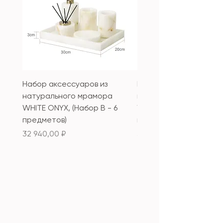
Набор аксессуаров из
Набор аксессуаров из
натурального мрамора
натурального мрамор
WHITE ONYX, (Набор B - 6
WHITE ONYX, (Набор А 
предметов)
предметов)
Цена
Цена
32 940,00 ₽
33 340,00 ₽