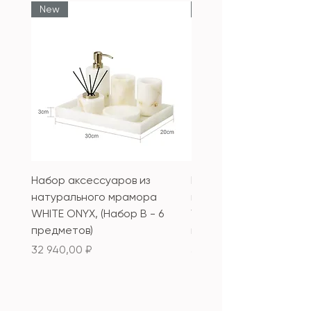
New
New
Набор аксессуаров из
Набор аксессуаров из
натурального мрамора
натурального мрамор
WHITE ONYX, (Набор B - 6
WHITE ONYX, (Набор А 
предметов)
предметов)
Цена
Цена
32 940,00 ₽
33 340,00 ₽