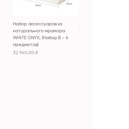
Набор аксессуаров из
Набор аксессуаров из
натурального мрамора
натурального мрамор
WHITE ONYX, (Набор B - 6
WHITE ONYX, (Набор А 
предметов)
предметов)
Цена
Цена
32 940,00 ₽
33 340,00 ₽