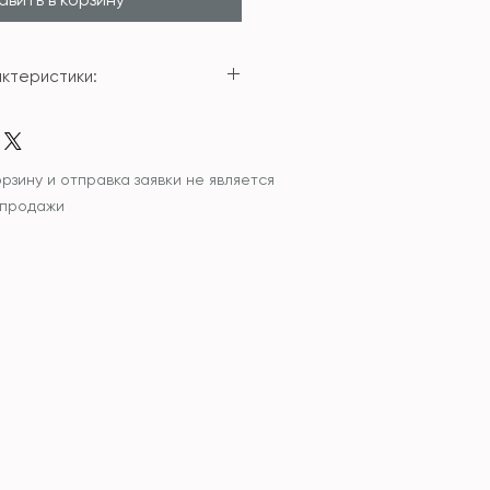
ктеристики:
о
37см; 31,5*31,5*47,5см
рзину и отправка заявки не является
 продажи