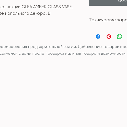
 коллекции OLEA AMBER GLASS VASE.
ве напольного декора. В
Технические хара
Материал: стекл
Размер: 28,5*28,5*
формирования предварительной заявки. Добавление товаров в ко
ы свяжемся с вами после проверки наличия товара и возможности