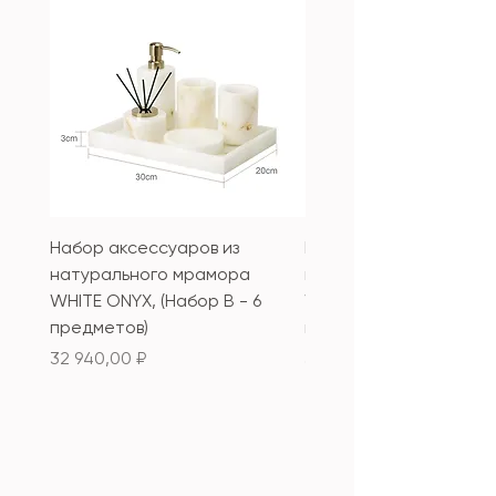
Набор аксессуаров из
Набор аксессуаров из
натурального мрамора
натурального мрамор
WHITE ONYX, (Набор B - 6
WHITE ONYX, (Набор А 
предметов)
предметов)
Цена
Цена
32 940,00 ₽
33 340,00 ₽