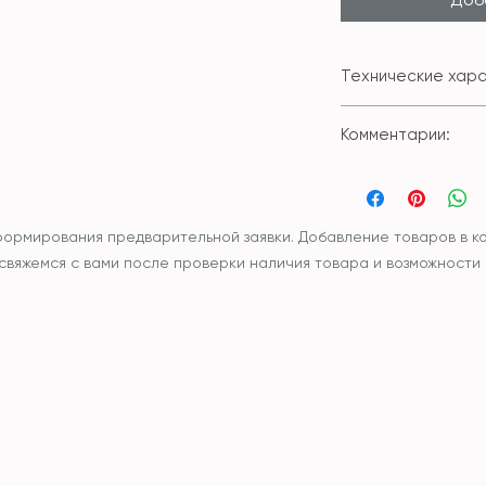
Технические хара
Состав внешне
Комментарии:
Размер: 45*45с
Чехол и наполн
Вы можете приобр
синтетический
подушкой или без
наполнитель
Уход: рекоменд
формирования предварительной заявки. Добавление товаров в ко
Температура 
ы свяжемся с вами после проверки наличия товара и возможности