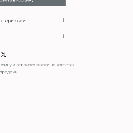
ктеристики:
го чехла: 100% полиестер
м;
итель внутренней подушки:
ести изделие с внутренней
 гипоаллергенный
 внутренней подушки.
ована химчистка изделия.
рзину и отправка заявки не является
не выше 30С
 продажи