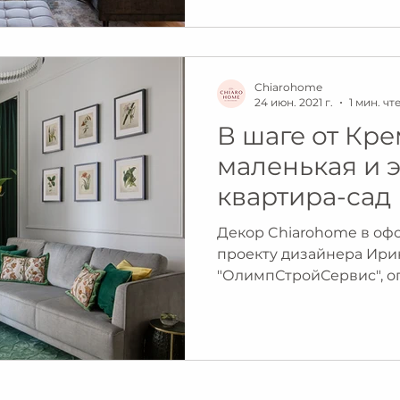
Chiarohome
24 июн. 2021 г.
1 мин. чт
В шаге от Кре
маленькая и 
квартира-сад
Декор Chiarohome в оф
проекту дизайнера Ири
"ОлимпСтройСервис", о
журнале Salon...