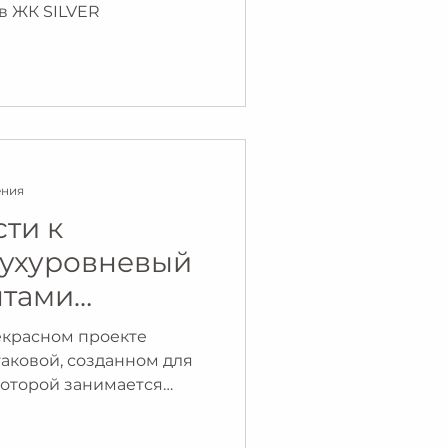
 в ЖК SILVER
ения
ти к
вухуровневый
нтами
екрасном проекте
аковой, созданном для
которой занимается