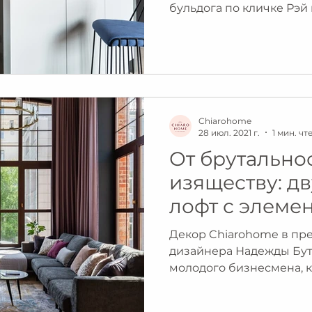
бульдога по кличке Рэй
Chiarohome
28 июл. 2021 г.
1 мин. чт
От брутальнос
изяществу: д
лофт с элеме
классики
Декор Chiarohome в пр
дизайнера Надежды Бут
молодого бизнесмена, 
спортом и...