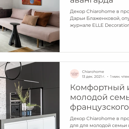
Декор Chiarohome в про
Дарьи Блаженковой, оп
журнале ELLE Decoratio
ссылке)...
Chiarohome
13 дек. 2021 г.
1 мин. чте
Комфортный 
молодой семь
французского
кличке Рэй
Декор Chiarohome в прое
для для молодой семьи