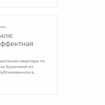
ения
мля:
эффектная
ормлении квартиры по
ны Бурановой из
публикованном в