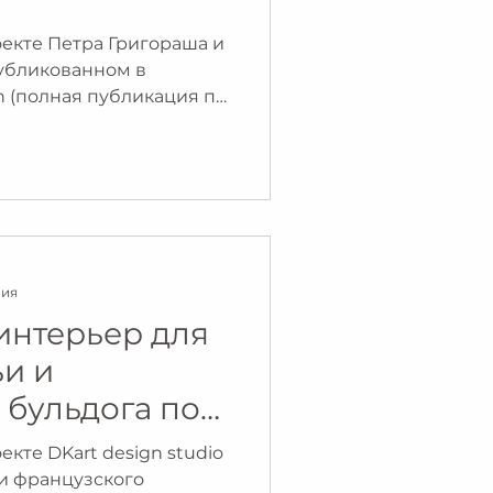
екте Петра Григораша и
убликованном в
n (полная публикация по
ния
интерьер для
и и
 бульдога по
кте DKart design studio
 и французского